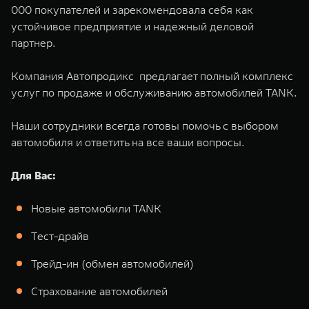
TANK Финансы
Сервис
000 покупателей и зарекомендовала себя как
устойчивое предприятие и надежный деловой
Корпоративным клиентам
Специальные предложения
партнер.
TANK 500
TANK 700
Моторные масла
Веди за собой
Сила признания
TANK ФИНАНСЫ
Компания Автопродикс предлагает полный комплекс
от 6 499 000 ₽
от 10 199 000 ₽
услуг по продаже и обслуживанию автомобилей TANK.
TANK Кредит
ЦИФРОВЫЕ СЕРВИСЫ TANK
TANK Лизинг
Цифровые сервисы TANK
Наши сотрудники всегда готовы помочь с выбором
автомобиля и ответить на все ваши вопросы.
TANK Страхование
Подписки
Для Вас:
WEY 07
WEY 05
Расширяя границы комфорта
Эстетика нового времени
Новые автомобили TANK
от 6 149 000 ₽
от 5 699 000 ₽
Tест-драйв
Трейд-ин (обмен автомобилей)
Страхование автомобилей