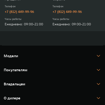
Телефон
Телефон
+7 (812) 449-99-96
+7 (812) 449-99-96
Часы работы
Часы работы
Ежедневно: 09:00-21:00
Ежедневно: 09:00-21:00
Модели
TANK 300
TANK 400
Покупателям
TANK 500
TANK 700
Спецпредложения
Тест-драйв
Владельцам
TANK Финансы
TANK Кредит
Гарантия
TANK Лизинг
Помощь на дороге
Корпоративным клиентам
О дилере
Новые цифровые сервисы TANK
Зарядные станции
Подписки