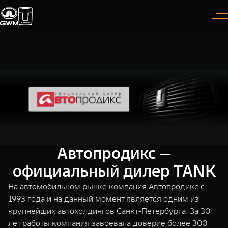
Покупателям
Владельцам
О дилере
Модели
ВЫБОР АВТОМОБИЛЯ
ГАРАНТИЯ И ПОДДЕРЖКА
ИНФОРМАЦИЯ
Спецпредложения
Гарантия
О нас
Конфигуратор
Помощь на дороге
35 лет GWM
Автопродикс —
TANK 300
TANK 400
Тест-драйв
GWM ТЕХ ДЕНЬ
официальный дилер TANK
СЕРВИС
Следуй за открытиями
За пределы возможного
Зарядные станции
Новости
На автомобильном рынке компания Автопродикс с
от 3 999 000 ₽
от 5 599 000 ₽
Калькулятор ТО
1993 года и на данный момент является одним из
крупнейших автохолдингов Санкт-Петербурга. За 30
Нулевое ТО
ПОКУПКА АВТОМОБИЛЯ
лет работы компания завоевала доверие более 300