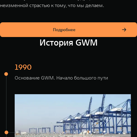
WEY 07
WEY 05
неизменной страстью к тому, что мы делаем.
Расширяя границы комфорта
Эстетика нов
от 6 149 000 ₽
от 5 699 
Подробнее
История GWM
1990
Основание GWM. Начало большого пути
WEY 80
WEY 80 
Масштаб возможностей
Масштаб воз
от 6 449 000 ₽
от 8 099 