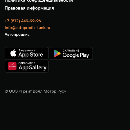
Политика конфиденциальности
GWM ТЕХ ДЕНЬ
Нулевое ТО
Новости
Правовая информация
Моторные масла
+7 (812) 449-99-96
info@autoprodix-tank.ru
Автопродикс
© ООО «Грейт Волл Мотор Рус»