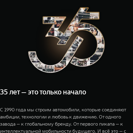
TANK Финансы
Сервис
Корпоративным клиентам
Специальные предложения
Моторные масла
TANK ФИНАНСЫ
TANK Кредит
ЦИФРОВЫЕ СЕРВИСЫ TANK
TANK Лизинг
Цифровые сервисы TANK
TANK 500
TANK 70
TANK Страхование
Подписки
Веди за собой
Сила призна
от 6 499 000 ₽
от 10 199
35 лет — это только начало
С 1990 года мы строим автомобили, которые соединяют
амбиции, технологии и любовь к движению. От одного
завода — к глобальному бренду. От первого пикапа — к
интеллектуальной мобильности будущего. И всё это — с