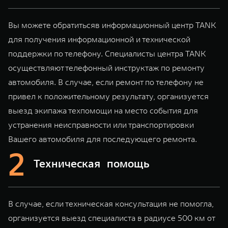
TANK Финансы
Сервис
Корпоративным клиентам
Специальные предложения
Вы можете обратитьсяв информационный центр TANK
TANK 500
TANK 700
для получения информационной и технической
Моторные масла
Веди за собой
Сила признания
TANK ФИНАНСЫ
поддержки по телефону. Специалисты центра TANK
от 6 499 000 ₽
от 10 199 000 ₽
осуществляют телефонный инструктаж по ремонту
TANK Кредит
ЦИФРОВЫЕ СЕРВИСЫ TANK
автомобиля. В случае, если ремонт по телефону не
TANK Лизинг
Цифровые сервисы TANK
привел к положительному результату, организуется
выезд экипажа техпомощи на место события для
TANK Страхование
Подписки
устранения неисправности или транспортировки
WEY 07
WEY 05
Вашего автомобиля для последующего ремонта.
Расширяя границы комфорта
Эстетика нового времени
от 6 149 000 ₽
от 5 699 000 ₽
Техническая помощь
В случае, если техническая консультация не помогла,
организуется выезд специалиста в радиусе 500 км от