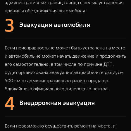
административных границ города с целью устранения
WEY 80
WEY 80 Лаундж
Масштаб возможностей
Масштаб возможностей
причины обездвижения автомобиля.
от 6 449 000 ₽
от 8 099 000 ₽
Эвакуация автомобиля
Если неисправность не может быть устранена на месте
и автомобиль не может начать движение и продолжить
его самостоятельно, в том числе по причине ДТП,
будет организована эвакуация автомобиля в радиусе
500 км от административных границ города до
ближайшего официального дилерского центра.
Внедорожная эвакуация
Если невозможно осуществить ремонт на месте, и