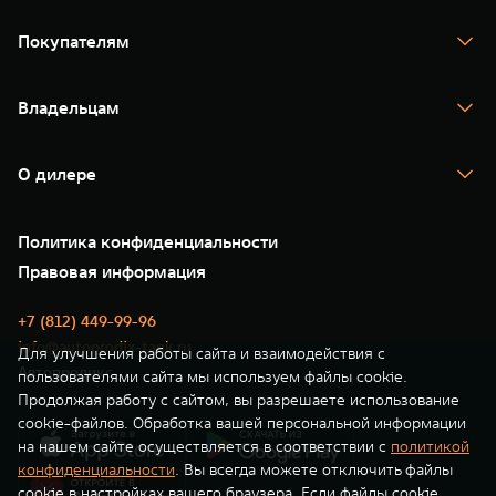
TANK 300
TANK 400
Покупателям
TANK 500
TANK 700
Спецпредложения
Тест-драйв
Владельцам
TANK Финансы
TANK Кредит
Гарантия
TANK Лизинг
Помощь на дороге
Корпоративным клиентам
О дилере
Новые цифровые сервисы TANK
Зарядные станции
Подписки
О нас
Специальные предложения
35 лет GWM
Сервис
Политика конфиденциальности
GWM ТЕХ ДЕНЬ
Нулевое ТО
Новости
Правовая информация
Моторные масла
+7 (812) 449-99-96
info@autoprodix-tank.ru
Для улучшения работы сайта и взаимодействия с
Автопродикс
пользователями сайта мы используем файлы cookie.
Продолжая работу с сайтом, вы разрешаете использование
cookie-файлов. Обработка вашей персональной информации
на нашем сайте осуществляется в соответствии с
политикой
конфиденциальности
. Вы всегда можете отключить файлы
cookie в настройках вашего браузера. Если файлы cookie