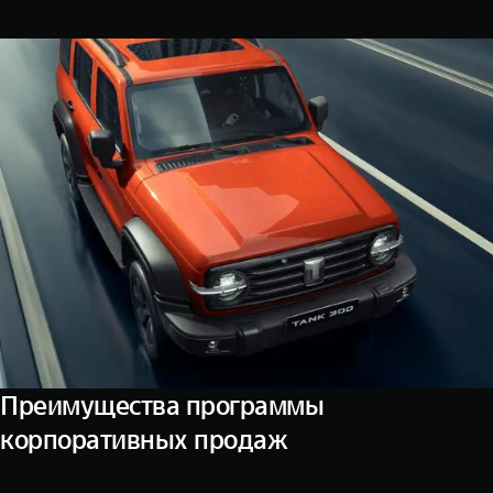
WEY 07
WEY 05
Расширяя границы комфорта
Эстетика ново
от 6 149 000 ₽
от 5 699 0
WEY 80
WEY 80 Л
Масштаб возможностей
Масштаб возм
от 6 449 000 ₽
от 8 099 0
Преимущества программы
корпоративных продаж