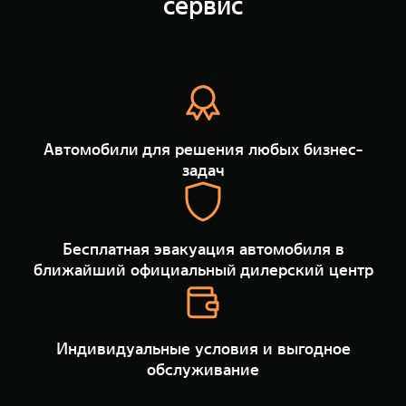
сервис
TANK Финансы
Сервис
Корпоративным клиентам
Специальные предложения
Моторные масла
TANK ФИНАНСЫ
TANK Кредит
ЦИФРОВЫЕ СЕРВИСЫ TANK
Автомобили для решения любых бизнес-
TANK Лизинг
Цифровые сервисы TANK
задач
TANK 500
TANK 700
TANK Страхование
Подписки
Веди за собой
Сила признан
от 6 499 000 ₽
от 10 199 
Бесплатная эвакуация автомобиля в
ближайший официальный дилерский центр
Индивидуальные условия и выгодное
обслуживание