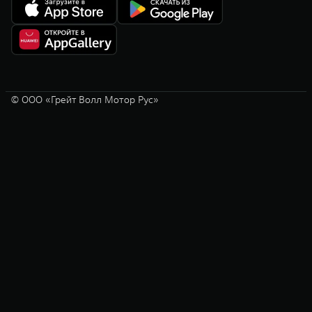
© ООО «Грейт Волл Мотор Рус»