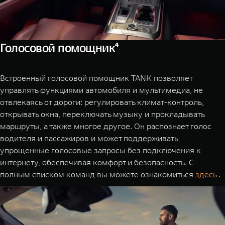
WEY 07
WEY 05
Расширяя границы комфорта
Эстетика ново
от 6 149 000 ₽
от 5 699 0
Голосовой помощник⁴
Встроенный голосовой помощник TANK позволяет
управлять функциями автомобиля и мультимедиа, не
отвлекаясь от дороги: регулировать климат-контроль,
открывать окна, переключать музыку и прокладывать
маршруты, а также многое другое. Он распознает голос
WEY 80
WEY 80 Л
водителя и пассажиров и может поддерживать
упрощенные голосовые запросы без подключения к
Масштаб возможностей
Масштаб возм
от 6 449 000 ₽
от 8 099 0
интернету, обеспечивая комфорт и безопасность. С
полным списком команд вы можете ознакомиться
здесь
.