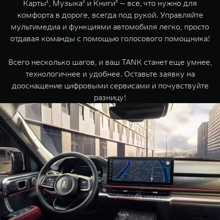
Карты¹, Музыка² и Книги³ — все, что нужно для
TANK Финансы
Сервис
комфорта в дороге, всегда под рукой. Управляйте
Корпоративным клиентам
Специальные предложения
мультимедиа и функциями автомобиля легко, просто
отдавая команды с помощью голосового помощника!
Моторные масла
TANK ФИНАНСЫ
Всего несколько шагов, и ваш TANK станет еще умнее,
TANK Кредит
ЦИФРОВЫЕ СЕРВИСЫ TANK
технологичнее и удобнее. Оставьте заявку на
дооснащение цифровыми сервисами и почувствуйте
TANK Лизинг
Цифровые сервисы TANK
разницу!
TANK 500
TANK 700
TANK Страхование
Подписки
Веди за собой
Сила признан
от 6 499 000 ₽
от 10 199 