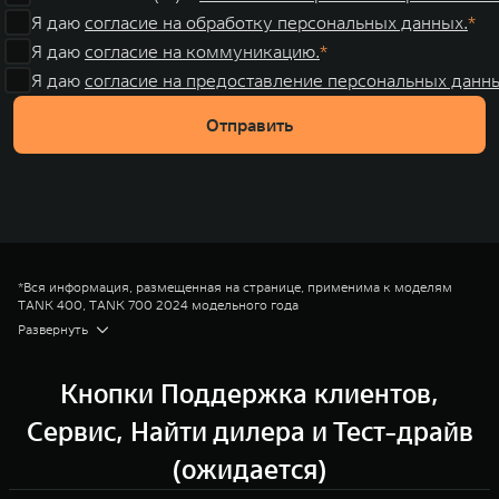
Я даю
согласие на обработку персональных данных.
Я даю
согласие на коммуникацию.
Я даю
согласие на предоставление персональных данны
Отправить
*Вся информация, размещенная на странице, применима к моделям
TANK 400, TANK 700 2024 модельного года
¹ Яндекс Карты — это онлайн-сервис, который позволяет водителю
Развернуть
строить маршруты и находить парковочные места.
² Яндекс Музыка — это сервис, который предлагает возможность поиска
и прослушивания музыки и подкастов, а также предоставляет доступ к
Кнопки Поддержка клиентов,
плейлисту с персональными рекомендациями для каждого
пользователя. Для работы сервиса необходимо подключение к
Сервис, Найти дилера и Тест-драйв
Интернету и подписка Яндекс Плюс.
³ Яндекс Книги — это сервис для прослушивания аудиокниг с обширной
(ожидается)
библиотекой аудиокниг как для взрослых, так и для детей. Для работы
сервиса необходимо подключение к Интернету и подписка Яндекс Плюс.