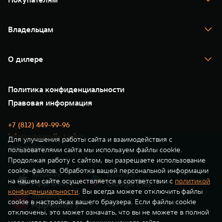
TANK 500
TANK 700
Спецпредложения
Тест-драйв
Владельцам
TANK Финансы
TANK Кредит
Гарантия
TANK Лизинг
Помощь на дороге
Корпоративным клиентам
О дилере
Новые цифровые сервисы TANK
Зарядные станции
Подписки
О нас
Специальные предложения
35 лет GWM
Сервис
Политика конфиденциальности
GWM ТЕХ ДЕНЬ
Нулевое ТО
Новости
Правовая информация
Моторные масла
+7 (812) 449-99-96
info@autoprodix-tank.ru
Для улучшения работы сайта и взаимодействия с
Автопродикс
пользователями сайта мы используем файлы cookie.
Продолжая работу с сайтом, вы разрешаете использование
cookie-файлов. Обработка вашей персональной информации
на нашем сайте осуществляется в соответствии с
политикой
конфиденциальности
. Вы всегда можете отключить файлы
cookie в настройках вашего браузера. Если файлы cookie
отключены, это может означать, что вы не можете в полной