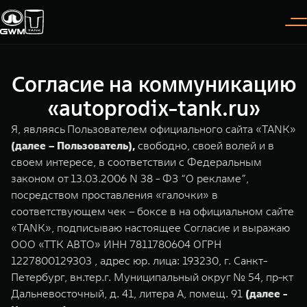
Согласие на коммуникацию
Покупателям
Владельцам
О дилере
Модели
«autoprodix-tank.ru»
Я, являясь Пользователем официального сайта «TANK»
ВЫБОР АВТОМОБИЛЯ
ГАРАНТИЯ И ПОДДЕРЖКА
ИНФОРМАЦИЯ
(далее – Пользователь),
свободно, своей волей и в
своем интересе, в соответствии с Федеральным
Спецпредложения
Гарантия
О нас
законом от 13.03.2006 N 38 - ФЗ “О рекламе”,
Конфигуратор
Помощь на дороге
35 лет GWM
посредством проставления «галочки» в
соответствующем чек – боксе в на официальном сайте
TANK 300
TANK 400
Тест-драйв
GWM ТЕХ ДЕНЬ
«TANK», подписываю настоящее Согласие и выражаю
СЕРВИС
Следуй за открытиями
За пределы возможного
ООО «ТТК АВТО» ИНН 7811780604 ОГРН
Зарядные станции
Новости
от 3 999 000 ₽
от 5 599 000 ₽
Калькулятор ТО
1227800129303 , адрес юр. лица: 193230, г. Санкт-
Петербург, вн.тер.г. Муниципальный округ № 54, пр-кт
Нулевое ТО
ПОКУПКА АВТОМОБИЛЯ
Дальневосточный, д. 41, литера А, помещ. 91
(далее -