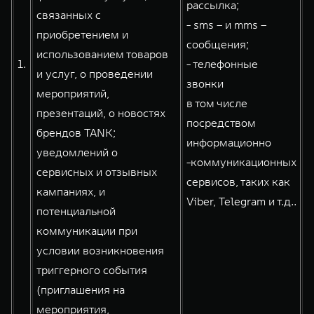
рассылка;
WEY 80
WEY 80 Лаундж
связанных с
- sms – и mms –
Масштаб возможностей
Масштаб возможностей
приобретением и
от 6 449 000 ₽
от 8 099 000 ₽
сообщения;
использованием товаров
1.
- телефонные
и услуг, о проведении
звонки
мероприятий,
в том числе
презентаций, о новостях
посредством
брендов TANK;
информационно
уведомлений о
-коммуникационных
сервисных и отзывных
сервисов, таких как
кампаниях, и
Viber, Telegram и т.д..
потенциальной
коммуникации при
условии возникновения
триггерного события
(приглашения на
мероприятия,