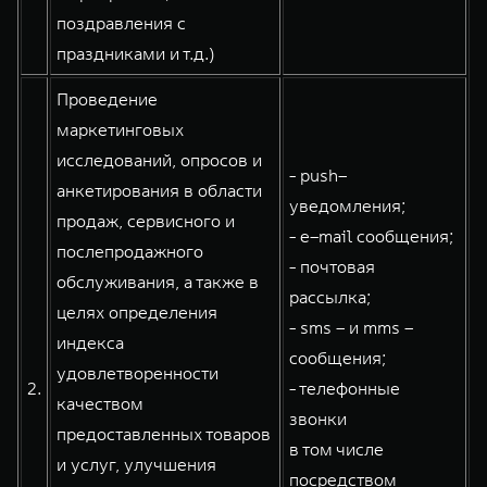
поздравления с
праздниками и т.д.)
Проведение
маркетинговых
исследований, опросов и
- push–
анкетирования в области
уведомления;
продаж, сервисного и
- e–mail сообщения;
послепродажного
- почтовая
обслуживания, а также в
рассылка;
целях определения
- sms – и mms –
индекса
сообщения;
удовлетворенности
2.
- телефонные
качеством
звонки
предоставленных товаров
в том числе
и услуг, улучшения
посредством