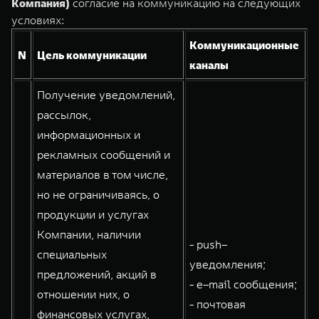
Компания)
согласие на коммуникацию на следующих
TANK Финансы
Сервис
условиях:
Корпоративным клиентам
Специальные предложения
Коммуникационные
TANK 500
TANK 700
N
Цель коммуникации
Моторные масла
каналы
Веди за собой
Сила признания
TANK ФИНАНСЫ
от 6 499 000 ₽
от 10 199 000 ₽
Получение уведомлений,
TANK Кредит
ЦИФРОВЫЕ СЕРВИСЫ TANK
рассылок,
TANK Лизинг
Цифровые сервисы TANK
информационных и
рекламных сообщений и
TANK Страхование
Подписки
материалов в том числе,
WEY 07
WEY 05
но не ограничиваясь, о
Расширяя границы комфорта
Эстетика нового времени
продукции и услугах
от 6 149 000 ₽
от 5 699 000 ₽
Компании, наличии
- push–
специальных
уведомления;
предложений, акций в
- e–mail сообщения;
отношении них, о
- почтовая
финансовых услугах,