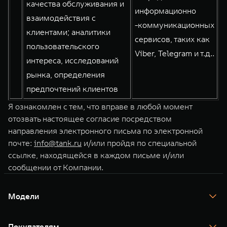
качества обслуживания и
информационно
взаимодействия с
-коммуникационных
клиентами; аналитики
сервисов, таких как
пользовательского
Viber, Telegram и т.д..
интереса, исследований
рынка, определения
предпочтений клиентов
Я ознакомлен с тем, что вправе в любой момент
отозвать настоящее согласие посредством
направления электронного письма по электронной
почте:
info@tank.ru
и/или пройдя по специальной
ссылке, находящейся в каждом письме и/или
сообщении от Компании.
Модели
TANK 300
TANK 400
Покупателям