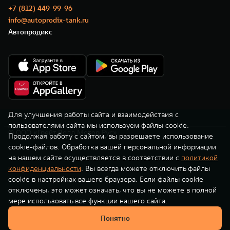
TANK Финансы
Сервис
+7 (812) 449-99-96
info@autoprodix-tank.ru
Корпоративным клиентам
Специальные предложения
Автопродикс
TANK 500
TANK 700
Моторные масла
Веди за собой
Сила признания
TANK ФИНАНСЫ
от 6 499 000 ₽
от 10 199 000 ₽
TANK Кредит
ЦИФРОВЫЕ СЕРВИСЫ TANK
TANK Лизинг
Цифровые сервисы TANK
TANK Страхование
Подписки
Для улучшения работы сайта и взаимодействия с
пользователями сайта мы используем файлы cookie.
© ООО «Грейт Волл Мотор Рус»
WEY 07
WEY 05
Продолжая работу с сайтом, вы разрешаете использование
cookie-файлов. Обработка вашей персональной информации
Расширяя границы комфорта
Эстетика нового времени
на нашем сайте осуществляется в соответствии с
политикой
от 6 149 000 ₽
от 5 699 000 ₽
конфиденциальности
. Вы всегда можете отключить файлы
cookie в настройках вашего браузера. Если файлы cookie
отключены, это может означать, что вы не можете в полной
мере использовать все функции нашего сайта.
Понятно