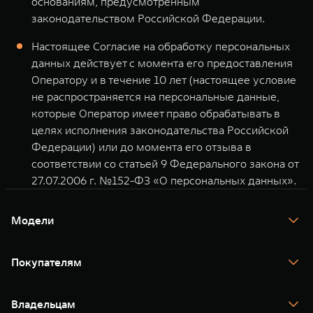
основаниям, предусмотренным
законодательством Российской Федерации.
Настоящее Согласие на обработку персональных
данных действует с момента его предоставления
Оператору и в течение 10 лет (настоящее условие
не распространяется на персональные данные,
которые Оператор имеет право обрабатывать в
целях исполнения законодательства Российской
Федерации) или до момента его отзыва в
соответствии со статьей 9 Федерального закона от
27.07.2006 г. №152-ФЗ «О персональных данных».
Модели
TANK 300
TANK 400
Покупателям
TANK 500
TANK 700
Спецпредложения
Тест-драйв
Владельцам
TANK Финансы