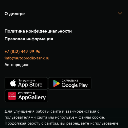
TANK Кредит
Гарантия
TANK Лизинг
Помощь на дороге
Корпоративным клиентам
О дилере
Новые цифровые сервисы TANK
Зарядные станции
Подписки
О нас
Специальные предложения
35 лет GWM
Сервис
Политика конфиденциальности
GWM ТЕХ ДЕНЬ
Нулевое ТО
Новости
Правовая информация
Моторные масла
+7 (812) 449-99-96
info@autoprodix-tank.ru
Автопродикс
Для улучшения работы сайта и взаимодействия с
пользователями сайта мы используем файлы cookie.
© ООО «Грейт Волл Мотор Рус»
Продолжая работу с сайтом, вы разрешаете использование