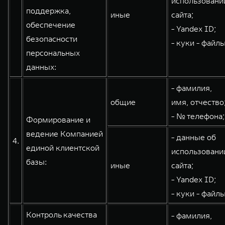
использовани
поддержка,
иные
сайта;
обеспечение
- Yandex ID;
безопасности
- куки - файлы
персональных
данных:
- фамилия,
общие
имя, отчество
- № телефона;
Формирование и
ведение Компанией
- данные об
4.
единой клиентской
использовани
базы:
иные
сайта;
- Yandex ID;
- куки - файлы
Контроль качества
- фамилия,