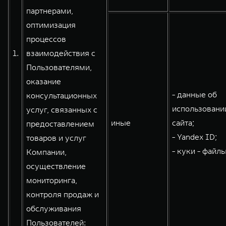
партнерами,
WEY 80
WEY 80 Лаундж
оптимизация
Масштаб возможностей
Масштаб возможностей
от 6 449 000 ₽
от 8 099 000 ₽
процессов
1.
взаимодействия с
Пользователями,
оказание
- данные об
консультационных
использовани
услуг, связанных с
иные
сайта;
предоставлением
- Yandex ID;
товаров и услуг
- куки - файлы
Компании,
осуществление
мониторинга,
контроля продаж и
обслуживания
Пользователей: