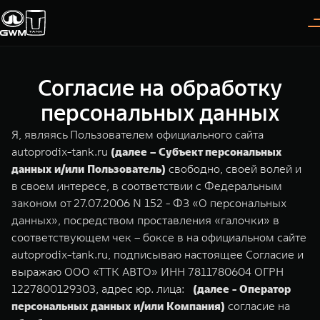
Согласие на обработку
Покупателям
Владельцам
О дилере
Модели
персональных данных
Я, являясь Пользователем официального сайта
ВЫБОР АВТОМОБИЛЯ
ГАРАНТИЯ И ПОДДЕРЖКА
ИНФОРМАЦИЯ
autoprodix-tank.ru
(далее – Субъект персональных
данных и/или Пользователь)
свободно, своей волей и
Спецпредложения
Гарантия
О нас
в своем интересе, в соответствии с Федеральным
Конфигуратор
Помощь на дороге
35 лет GWM
законом от 27.07.2006 N 152 - ФЗ «О персональных
данных», посредством проставления «галочки» в
Тест-драйв
GWM ТЕХ ДЕНЬ
TANK 300
TANK 400
соответствующем чек – боксе в на официальном сайте
СЕРВИС
Следуй за открытиями
За пределы возможного
autoprodix-tank.ru, подписываю настоящее Согласие и
Зарядные станции
Новости
от 3 999 000 ₽
от 5 599 000 ₽
Калькулятор ТО
выражаю ООО «ТТК АВТО» ИНН 7811780604 ОГРН
1227800129303, адрес юр. лица:
(далее - Оператор
Нулевое ТО
ПОКУПКА АВТОМОБИЛЯ
персональных данных и/или Компания)
согласие на