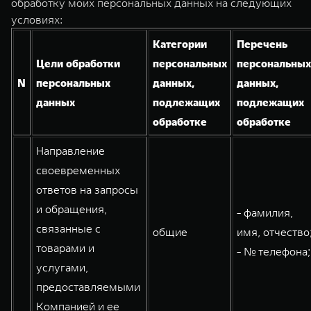
обработку моих персональных данных на следующих
TANK Финансы
Сервис
условиях:
Корпоративным клиентам
Специальные предложения
Категории
Перечень
TANK 500
TANK 700
Моторные масла
Цели обработки
персональных
персональных
Веди за собой
Сила признания
TANK ФИНАНСЫ
N
персональных
данных,
данных,
от 6 499 000 ₽
от 10 199 000 ₽
TANK Кредит
ЦИФРОВЫЕ СЕРВИСЫ TANK
данных
подлежащих
подлежащих
обработке
обработке
TANK Лизинг
Цифровые сервисы TANK
Направление
TANK Страхование
Подписки
своевременных
ответов на запросы
WEY 07
WEY 05
и обращения,
Расширяя границы комфорта
Эстетика нового времени
- фамилия,
от 6 149 000 ₽
от 5 699 000 ₽
связанные с
общие
имя, отчество
товарами и
- № телефона;
услугами,
предоставляемыми
Компанией и ее