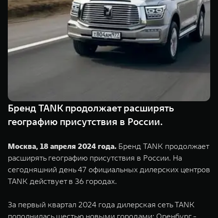
TANK Финансы
Сервис
Корпоративным клиентам
Специальные предложения
Моторные масла
TANK ФИНАНСЫ
TANK Кредит
ЦИФРОВЫЕ СЕРВИСЫ TANK
TANK Лизинг
Цифровые сервисы TANK
TANK 500
TANK 700
Бренд TANK продолжает расширять
TANK Страхование
Подписки
Веди за собой
Сила признан
географию присутствия в России.
от 6 499 000 ₽
от 10 199 
Москва, 18 апреля 2024 года.
Бренд TANK продолжает
расширять географию присутствия в России. На
сегодняшний день 47 официальных дилерских центров
TANK действует в 36 городах.
За первый квартал 2024 года дилерская сеть TANK
пополнилась шестью новыми городами: Оренбург -