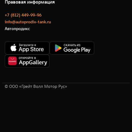
Новости
Правовая информация
Моторные масла
+7 (812) 449-99-96
info@autoprodix-tank.ru
Автопродикс
© ООО «Грейт Волл Мотор Рус»