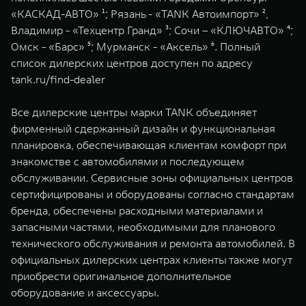
WEY 07
WEY 05
«КАСКАД-АВТО» ¹; Рязань - «TANK Автоимпорт» ²,
Расширяя границы комфорта
Эстетика нов
Владимир - «Техцентр Гранд» ³; Сочи – «КЛЮЧАВТО» ⁴;
от 6 149 000 ₽
от 5 699 0
Омск - «Барс» ⁵; Мурманск - «Аксель» ⁶. Полный
список дилерских центров доступен по адресу
tank.ru/find-dealer
Все дилерские центры марки TANK объединяет
фирменный сдержанный дизайн и функциональная
планировка, обеспечивающая клиентам комфорт при
знакомстве с автомобилями и последующем
обслуживании. Сервисные зоны официальных центров
WEY 80
WEY 80 
сертифицированы и оборудованы согласно стандартам
Масштаб возможностей
Масштаб воз
бренда, обеспечены расходными материалами и
от 6 449 000 ₽
от 8 099 
запасными частями, необходимыми для планового
технического обслуживания и ремонта автомобилей. В
официальных дилерских центрах клиенты также могут
приобрести оригинальное дополнительное
оборудование и аксессуары.