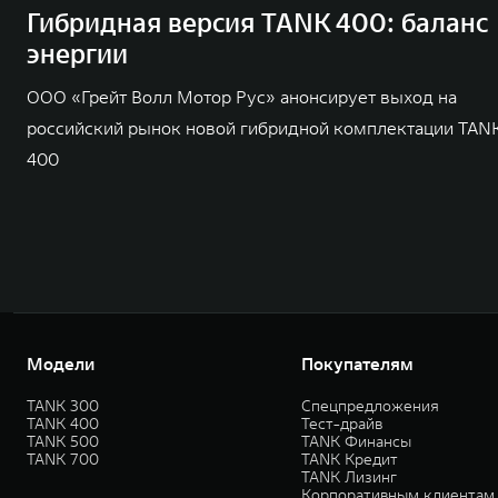
Гибридная версия TANK 400: баланс
энергии
ООО «Грейт Волл Мотор Рус» анонсирует выход на
российский рынок новой гибридной комплектации TAN
400
Модели
Покупателям
TANK 300
Спецпредложения
TANK 400
Тест-драйв
TANK 500
TANK Финансы
TANK 700
TANK Кредит
TANK Лизинг
Корпоративным клиентам