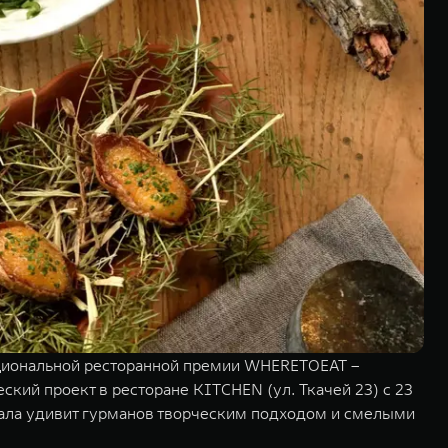
циональной ресторанной премии WHERETOEAT –
кий проект в ресторане KITCHEN (ул. Ткачей 23) с 23
рала удивит гурманов творческим подходом и смелыми