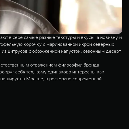
ают в себе самые разные текстуры и вкусы, а новизну и
ртофельную корочку с маринованной икрой северных
и из цитрусов с обожженной капустой, сезонным десерт
 естественным отражением философии бренда
округ себя тех, кому одинаково интересны как
иниширует в Москве, в ресторане современной