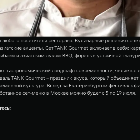
ля любого посетителя ресторана. Кулинарные решения сочет
зиатские акценты. Сет TANK Gourmet включает в себя: ка
рибаем и азиатским луком BBQ, форель в устричной глазур
яют гастрономический ландшафт современности, является
ль TANK Gourmet – праздник вкуса, который объединяет в
ременной культуре. Вслед за Екатеринбургом фестиваль ф
ботанное сет-меню в Москве можно будет с 5 по 19 июля.
тесь: