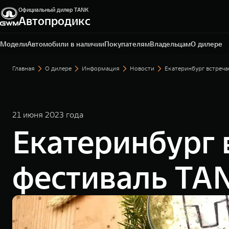
Официальный дилер TANK
Автопродикс
Санкт-Петербург, Дальневосточный пр-кт, д. 41
+7 (812) 449-99-96
Модели
Автомобили в наличии
Покупателям
Владельцам
О дилере
Главная
О дилере
Информация
Новости
Екатеринбург встреч
21 июня 2023 года
Екатеринбург 
фестиваль TA