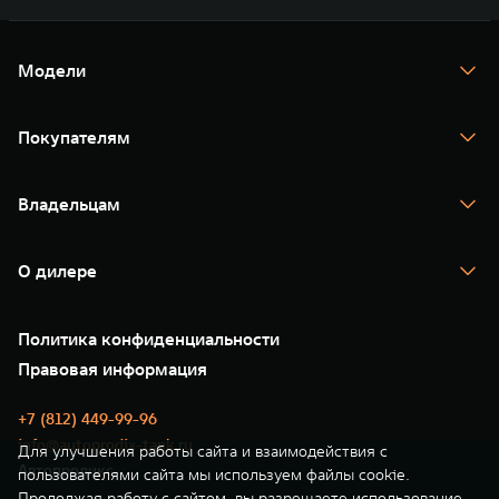
Модели
TANK 300
TANK 400
Покупателям
TANK 500
TANK 700
Спецпредложения
Тест-драйв
Владельцам
TANK Финансы
TANK Кредит
Гарантия
TANK Лизинг
Помощь на дороге
Корпоративным клиентам
О дилере
Новые цифровые сервисы TANK
Зарядные станции
Подписки
О нас
Специальные предложения
35 лет GWM
Сервис
Политика конфиденциальности
GWM ТЕХ ДЕНЬ
Нулевое ТО
Новости
Правовая информация
Моторные масла
+7 (812) 449-99-96
info@autoprodix-tank.ru
Для улучшения работы сайта и взаимодействия с
Автопродикс
пользователями сайта мы используем файлы cookie.
Продолжая работу с сайтом, вы разрешаете использование