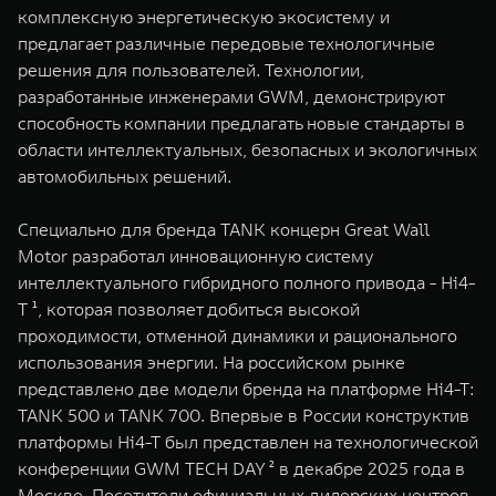
WEY 80
WEY 80 Лаундж
комплексную энергетическую экосистему и
Масштаб возможностей
Масштаб возможностей
предлагает различные передовые технологичные
от 6 449 000 ₽
от 8 099 000 ₽
решения для пользователей. Технологии,
разработанные инженерами GWM, демонстрируют
способность компании предлагать новые стандарты в
области интеллектуальных, безопасных и экологичных
автомобильных решений.
Специально для бренда TANK концерн Great Wall
Motor разработал инновационную систему
интеллектуального гибридного полного привода - Hi4-
T ¹, которая позволяет добиться высокой
проходимости, отменной динамики и рационального
использования энергии. На российском рынке
представлено две модели бренда на платформе Hi4-T:
TANK 500 и TANK 700. Впервые в России конструктив
платформы Hi4-T был представлен на технологической
конференции GWM TECH DAY ² в декабре 2025 года в
Москве. Посетители официальных дилерских центров