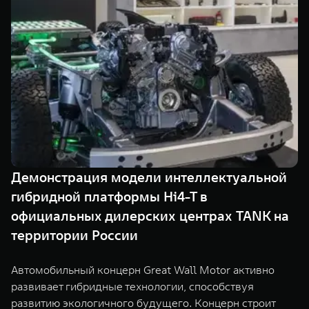
TANK Финансы
Сервис
Корпоративным клиентам
Специальные предложения
TANK 500
TANK 700
Моторные масла
Веди за собой
Сила признания
TANK ФИНАНСЫ
от 6 499 000 ₽
от 10 199 000 ₽
TANK Кредит
ЦИФРОВЫЕ СЕРВИСЫ TANK
TANK Лизинг
Цифровые сервисы TANK
TANK Страхование
Подписки
Демонстрация модели интеллектуальной
WEY 07
WEY 05
гибридной платформы Hi4-T в
Расширяя границы комфорта
Эстетика нового времени
от 6 149 000 ₽
от 5 699 000 ₽
официальных дилерских центрах TANK на
территории России
Автомобильный концерн Great Wall Motor активно
развивает гибридные технологии, способствуя
развитию экологичного будущего. Концерн строит