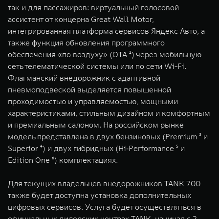
WEY 80
WEY 80 Лаундж
так и для пассажиров: виртуальный голосовой
Масштаб возможностей
Масштаб возможностей
ассистент от концерна Great Wall Motor,
от 6 449 000 ₽
от 8 099 000 ₽
интегрированная платформа сервисов Яндекс Авто, а
также функция обновления программного
обеспечения «по воздуху» (OTA ²) через мобильную
сеть телематической системы или по сети Wi-Fi.
Флагманский внедорожник с адаптивной
пневмоподвеской выделяется повышенной
проходимостью и управляемостью, мощными
характеристиками, стильным дизайном и комфортным
и премиальным салоном. На российском рынке
модель представлена в двух бензиновых (Premium ³ и
Superior ⁴) и двух гибридных (Hi‑Performance ⁵ и
Edition One ⁶) комплектациях.
Для текущих владельцев внедорожников TANK 700
также будет доступна установка дополнительных
цифровых сервисов. Услуга будет осуществляться в
официальных дилерских центрах TANK, начиная c 2