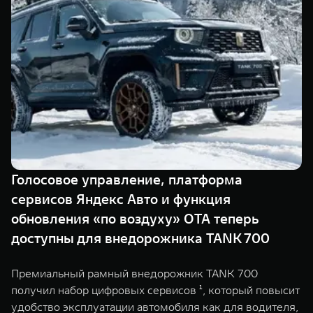
TANK Финансы
Сервис
Корпоративным клиентам
Специальные предложения
TANK 500
TANK 700
Моторные масла
Веди за собой
Сила признания
TANK ФИНАНСЫ
от 6 499 000 ₽
от 10 199 000 ₽
TANK Кредит
ЦИФРОВЫЕ СЕРВИСЫ TANK
TANK Лизинг
Цифровые сервисы TANK
TANK Страхование
Подписки
Голосовое управление, платформа
WEY 07
WEY 05
сервисов Яндекс Авто и функция
Расширяя границы комфорта
Эстетика нового времени
от 6 149 000 ₽
от 5 699 000 ₽
обновления «по воздуху» OTA теперь
доступны для внедорожника TANK 700
Премиальный рамный внедорожник TANK 700
получил набор цифровых сервисов ¹, который повысит
удобство эксплуатации автомобиля как для водителя,