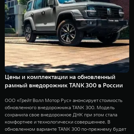
TANK Финансы
Сервис
Корпоративным клиентам
Специальные предложения
Моторные масла
TANK ФИНАНСЫ
TANK Кредит
ЦИФРОВЫЕ СЕРВИСЫ TANK
TANK Лизинг
Цифровые сервисы TANK
TANK 500
TANK 700
TANK Страхование
Подписки
Веди за собой
Сила признан
от 6 499 000 ₽
от 10 199 
Цены и комплектации на обновленный
рамный внедорожник TANK 300 в России
ООО «Грейт Волл Мотор Рус» анонсирует стоимость
обновленного внедорожника TANK 300. Модель
сохранила свое внедорожное ДНК при этом стала
комфортнее и технологически совершеннее. В
обновленном варианте TANK 300 по-прежнему будет