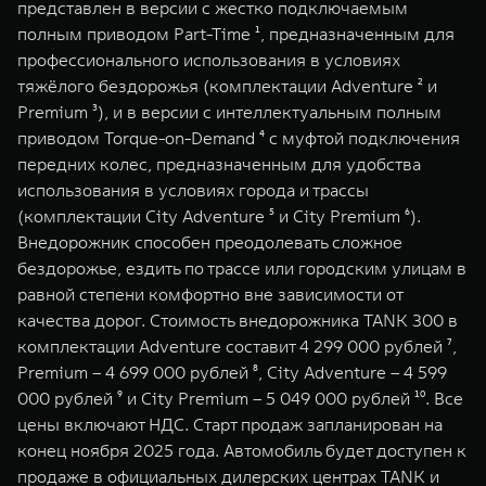
представлен в версии с жестко подключаемым
WEY 07
WEY 05
полным приводом Part-Time ¹, предназначенным для
Расширяя границы комфорта
Эстетика нов
профессионального использования в условиях
от 6 149 000 ₽
от 5 699 0
тяжёлого бездорожья (комплектации Adventure ² и
Premium ³), и в версии с интеллектуальным полным
приводом Torque-on-Demand ⁴ с муфтой подключения
передних колес, предназначенным для удобства
использования в условиях города и трассы
(комплектации City Adventure ⁵ и City Premium ⁶).
Внедорожник способен преодолевать сложное
бездорожье, ездить по трассе или городским улицам в
равной степени комфортно вне зависимости от
WEY 80
WEY 80 
качества дорог. Стоимость внедорожника TANK 300 в
Масштаб возможностей
Масштаб воз
комплектации Adventure составит 4 299 000 рублей ⁷,
от 6 449 000 ₽
от 8 099 
Premium – 4 699 000 рублей ⁸, City Adventure – 4 599
000 рублей ⁹ и City Premium – 5 049 000 рублей ¹⁰. Все
цены включают НДС. Старт продаж запланирован на
конец ноября 2025 года. Автомобиль будет доступен к
продаже в официальных дилерских центрах TANK и