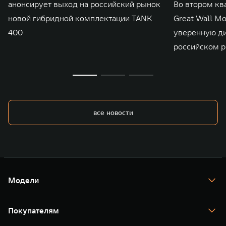
анонсирует выход на российский рынок
Во втором кв
новой гибридной комплектации TANK
Great Wall M
400
уверенную д
российском р
все новости
Модели
TANK 300
TANK 400
Покупателям
TANK 500
TANK 700