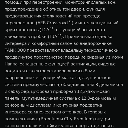
помощи при перестроении, мониторинг слепых зон,
предупреждение об открытой двери, функция
предотвращения столкновений при проезде
перекрестков (AEB Crossroad ¹¹) и интеллектуальный
круиз-контроль (ICA ¹²) с функцией ассистента
движения в пробке (TJA ¹³). Премиальная отделка
интерьера и комфортный салон во внедорожнике
TANK 300 предоставляют владельцу технологически
продвинутое пространство: передние сиденья из кожи
Наппа, оснащенные функцией вентиляции, сиденье
водителя с электрорегулировками в 8-ми
направлениях и функцией массажа, акустическая
система премиум-класса, объединяющая 8 динамиков
и сабвуфер, цифровая приборная 12,3-дюймовая
панель, мультимедийная система с 12,3-дюймовым
сенсорным дисплеем и контурная подсветка
интерьера со множеством оттенков. В топовых
комплектациях (Premium и City Premium) внутри
салона потолок и стойки кузова теперь отделаны в