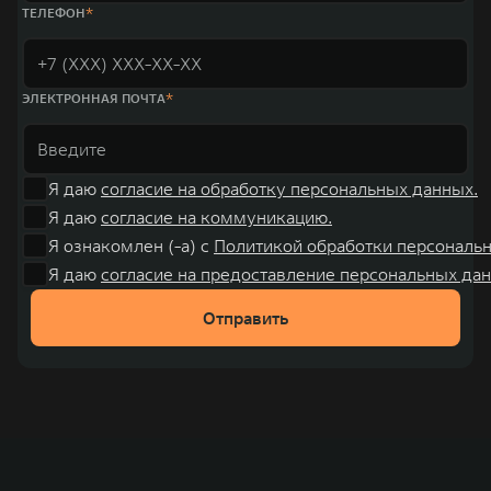
000 человек. В течение шести лет подряд продажи GWM превышают
ТЕЛЕФОН
отметку в 1 млн автомобилей в год. По итогам 2021 года общая выручка
компании увеличилась больше чем на 30% и составила 136,3 млрд
юаней (1,6 трлн рублей). С 1998 года Great Wall Motor занимает первое
место по объёмам продаж пикапов в Китае. На сегодняшний день
концерн GWM создал мировую систему исследований и разработок,
ЭЛЕКТРОННАЯ ПОЧТА
включая центры в России, Китае, Японии, США, Германии, Индии,
Австрии и Южной Корее. Компания построила глобальную систему
«14+5», которая включает 10 внутренних производственных
комплексов и 4 зарубежных – в России, Таиланде, Бразилии и Индии, а
также 5 предприятий по сборке автомобилей.
Я даю
согласие на обработку персональных данных.
Я даю
согласие на коммуникацию.
Я ознакомлен (-а) с
Политикой обработки персональ
Я даю
согласие на предоставление персональных дан
Отправить