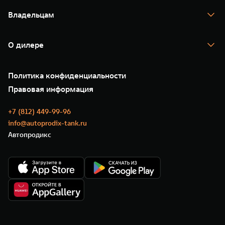
Спецпредложения
Тест-драйв
Владельцам
TANK Финансы
TANK Кредит
Гарантия
TANK Лизинг
Помощь на дороге
Корпоративным клиентам
О дилере
Новые цифровые сервисы TANK
Зарядные станции
Подписки
О нас
Специальные предложения
35 лет GWM
Сервис
Политика конфиденциальности
GWM ТЕХ ДЕНЬ
Нулевое ТО
Новости
Правовая информация
Моторные масла
+7 (812) 449-99-96
info@autoprodix-tank.ru
Автопродикс