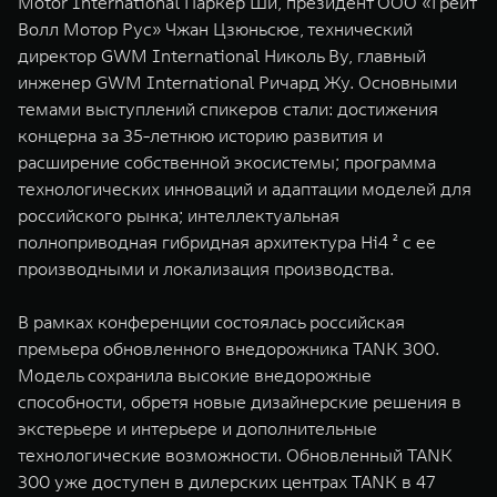
Motor International Паркер Ши, президент ООО «Грейт
WEY 80
WEY 80 Лаундж
Волл Мотор Рус» Чжан Цзюньсюе, технический
Масштаб возможностей
Масштаб возможностей
директор GWM International Николь Ву, главный
от 6 449 000 ₽
от 8 099 000 ₽
инженер GWM International Ричард Жу. Основными
темами выступлений спикеров стали: достижения
концерна за 35-летнюю историю развития и
расширение собственной экосистемы; программа
технологических инноваций и адаптации моделей для
российского рынка; интеллектуальная
полноприводная гибридная архитектура Hi4 ² с ее
производными и локализация производства.
В рамках конференции состоялась российская
премьера обновленного внедорожника TANK 300.
Модель сохранила высокие внедорожные
способности, обретя новые дизайнерские решения в
экстерьере и интерьере и дополнительные
технологические возможности. Обновленный TANK
300 уже доступен в дилерских центрах TANK в 47