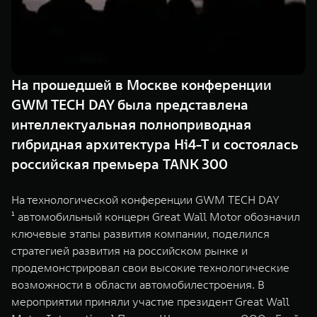
TANK Финансы
Сервис
Корпоративным клиентам
Специальные предложения
TANK 500
TANK 700
Моторные масла
Веди за собой
Сила признания
TANK ФИНАНСЫ
от 6 499 000 ₽
от 10 199 000 ₽
На прошедшей в Москве конференции
TANK Кредит
ЦИФРОВЫЕ СЕРВИСЫ TANK
GWM TECH DAY была представлена
интеллектуальная полноприводная
TANK Лизинг
Цифровые сервисы TANK
гибридная архитектура Hi4-T и состоялась
TANK Страхование
Подписки
российская премьера TANK 300
WEY 07
WEY 05
На технологической конференции GWM TECH DAY
Расширяя границы комфорта
Эстетика нового времени
¹ автомобильный концерн Great Wall Motor обозначил
от 6 149 000 ₽
от 5 699 000 ₽
ключевые этапы развития компании, поделился
стратегией развития на российском рынке и
продемонстрировал свои высокие технологические
возможности в области автомобилестроения. В
мероприятии приняли участие президент Great Wall