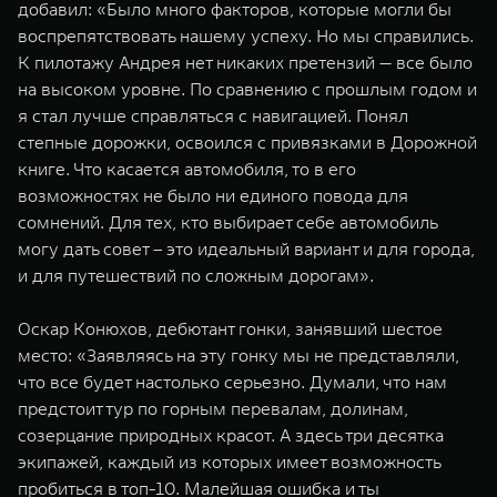
добавил: «Было много факторов, которые могли бы
воспрепятствовать нашему успеху. Но мы справились.
К пилотажу Андрея нет никаких претензий — все было
на высоком уровне. По сравнению с прошлым годом и
я стал лучше справляться с навигацией. Понял
степные дорожки, освоился с привязками в Дорожной
книге. Что касается автомобиля, то в его
возможностях не было ни единого повода для
сомнений. Для тех, кто выбирает себе автомобиль
могу дать совет – это идеальный вариант и для города,
и для путешествий по сложным дорогам».
Оскар Конюхов, дебютант гонки, занявший шестое
место: «Заявляясь на эту гонку мы не представляли,
что все будет настолько серьезно. Думали, что нам
предстоит тур по горным перевалам, долинам,
созерцание природных красот. А здесь три десятка
экипажей, каждый из которых имеет возможность
пробиться в топ-10. Малейшая ошибка и ты