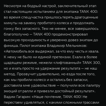
Несмотря на бодрый настрой, заключительный этап
стал настоящим испытанием для экипажа TANK 400:
во время спецучастка пришлось терять драгоценные
минуты на замену пробитого колеса и продолжать
гонку без запасного. Тем не менее, все завершилось
благополучно — TANK 400 продемонстрировал
высокую проходимость и уверенно довез экипаж до
финиша. Пилот экипажа Владимир Мельников:
«Автомобиль все выдержал, за что ему честь и хвала.
К нему не было ни единой претензии. Ехали в более
щадящем режиме, нежели «лифтованный» TANK 300,
но и ехать просто на удержание результата — не наш
метод. Прозвучит удивительно, но езда после того,
как мы пробили колесо и остались без запаски,
доставила мне удовольствие — получили всю палитру
эмоций от ралли и привезли достойный результат».
Вадим Гагарин: «Наше почтение, TANK 400! Не
перестаем удивляться, с какими сложными трассами