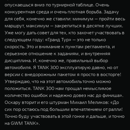
опускаешься вниз по турнирной таблице. Очень
конкурентная среда и очень плотная борьба. Задачу
для себя, конечно же ставили: минимум — пройти весь
маршрут, максимум — закрепиться в десятке лучших.
Уже могу дать совет для тех, кто захочет участвовать в
следующем году: «Гранд Тур» — это не только
скорость. Это и внимание к пунктам регламента, и
серьезное отношение к заданиям, и внутренняя
дисциплина. И, конечно же, правильный выбор
автомобиля. Я TANK 300 эксплуатирую давно, но от
версии с внедорожным пакетом я просто в восторге!
Утверждаю, что на этот автомобиль точно можно
положиться. TANK 300 нам прощал немыслимое
количество ошибок и надежно довез нас до финиша».
Оскару вторит и его штурман Михаил Меликов: «До
сих пор остаюсь под большим впечатлением от ралли!
Точно буду участвовать в этой гонке и дальше, и точно
на GWM TANK».