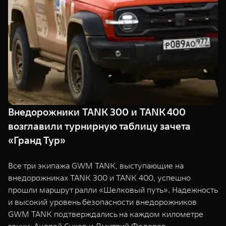
TANK Финансы
Сервис
Корпоративным клиентам
Специальные предложения
Моторные масла
TANK ФИНАНСЫ
TANK Кредит
ЦИФРОВЫЕ СЕРВИСЫ TANK
TANK Лизинг
Цифровые сервисы TANK
TANK 500
TANK 700
Внедорожники TANK 300 и TANK 400
TANK Страхование
Подписки
Веди за собой
Сила признан
возглавили турнирную таблицу зачета
от 6 499 000 ₽
от 10 199 
«Гранд Тур»
Все три экипажа GWM TANK, выступающие на
внедорожниках TANK 300 и TANK 400, успешно
прошли маршрут ралли «Шелковый путь». Надежность
и высокий уровень безопасности внедорожников
GWM TANK подтверждались на каждом километре