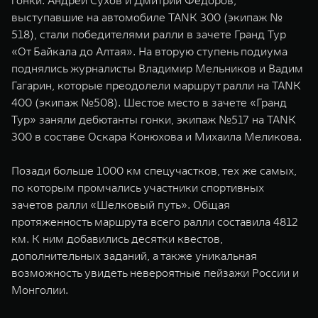
гонки. Андрей Сухов и Дмитрий Федоров,
WEY 07
WEY 05
выступавшие на автомобиле TANK 300 (экипаж №
Расширяя границы комфорта
Эстетика нов
518), стали победителями ралли в зачете Гранд Тур
от 6 149 000 ₽
от 5 699 0
«От Байкала до Алтая». На вторую ступень подиума
поднялись журналисты Владимир Мельников и Вадим
Гагарин, которые преодолели маршрут ралли на TANK
400 (экипаж №508). Шестое место в зачете «Гранд
Тур» заняли дебютанты гонки, экипаж №517 на TANK
300 в составе Оскара Конюхова и Михаила Меликова.
Позади больше 1000 км спецучастков, тех же самых,
по которым промчались участники спортивных
WEY 80
WEY 80 
зачетов ралли «Шелковый путь». Общая
Масштаб возможностей
Масштаб воз
протяженность маршрута всего ралли составила 4812
от 6 449 000 ₽
от 8 099 
км. К ним добавились десятки квестов,
дополнительных заданий, а также уникальная
возможность увидеть невероятные пейзажи России и
Монголии.