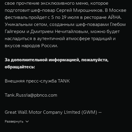
свое прочтение эксклюзивного меню, которое
подготовит шеф-повар Сергей Мирошников. В Москве
фестиваль пройдет с 5 по 19 июля в ресторане АЙНА.
Уникальным сетом, созданным шеф-поварами Глебом
Гайгером и Дмитрием Нечитайловым, можно будет
насладиться в аутентичной атмосфере традиций и
вкусов народов России.
За дополнительной информацией, пожалуйста,
обращайтесь:
Внешняя пресс-служба TANK
Tank.Russia@pbnco.com
Great Wall Motor Company Limited (GWM) —
глобальный производитель внедорожников,
Развернуть
кроссоверов и пикапов, специализирующийся на