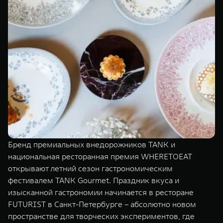
TANK Финансы
Сервис
Корпоративным клиентам
Специальные предложения
Моторные масла
TANK ФИНАНСЫ
TANK Кредит
ЦИФРОВЫЕ СЕРВИСЫ TANK
TANK Лизинг
Цифровые сервисы TANK
TANK 500
TANK 700
TANK Страхование
Подписки
Веди за собой
Сила признан
от 6 499 000 ₽
от 10 199 
Бренд премиальных внедорожников TANK и
национальная ресторанная премия WHERETOEAT
открывают летний сезон гастрономическим
фестивалем TANK Gourmet. Праздник вкуса и
изысканной гастрономии начинается в ресторане
FUTURIST в Санкт-Петербурге – абсолютно новом
пространстве для творческих экспериментов, где