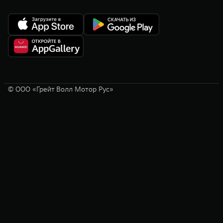
© ООО «Грейт Волл Мотор Рус»