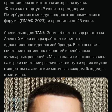
представлена комфортная авторская кухня.
WEY 07
WEY 05
Фестиваль стартует 9 июня, в преддверии
Расширяя границы комфорта
Эстетика нов
Петербургского международного экономического
от 6 149 000 ₽
от 5 699 0
форума (ПМЭФ-2023), и продлится до 23 июня.
Специально для TANK Gourmet шеф-повар ресторана
Алексей Алексеев разработал сет-меню,
вдохновленное идеологией бренда. В его основе –
сочетание противоположностей и необычных
кулинарных решений. «Мы создали сет, основываясь
на игре и сочетании различных текстур и ярких вкусов
с акцентом на азиатские мотивы в каждом блюде», –
WEY 80
WEY 80 
отметил он.
Масштаб возможностей
Масштаб воз
от 6 449 000 ₽
от 8 099 