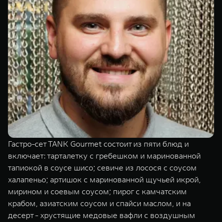
Гастро-сет TANK Gourmet состоит из пяти блюд и
включает: тарталетку с гребешком и маринованной
тапиокой в соусе шисо; севиче из лосося с соусом
халапеньо; артишок с маринованной щучьей икрой,
мирином и соевым соусом; пирог с камчатским
крабом, азиатским соусом и спайси маслом, и на
десерт - хрустящие медовые вафли с воздушным