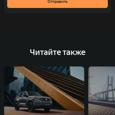
Отправить
место по объёмам продаж пикапов в Китае. На
сегодняшний день концерн GWM создал мировую
систему исследований и разработок, включая центры
в России, Китае, Японии, США, Германии, Индии,
Австрии и Южной Корее. Компания построила
глобальную систему «14+5», которая включает 10
внутренних производственных комплексов и 4
Читайте также
зарубежных – в России, Таиланде, Бразилии и Индии, а
также 5 предприятий по сборке автомобилей.