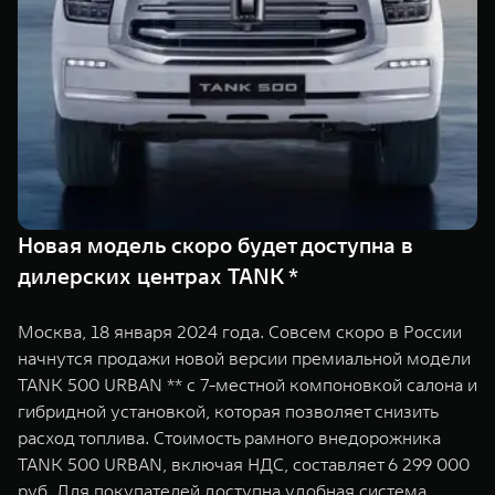
TANK Финансы
Сервис
Корпоративным клиентам
Специальные предложения
Моторные масла
TANK ФИНАНСЫ
TANK Кредит
ЦИФРОВЫЕ СЕРВИСЫ TANK
TANK Лизинг
Цифровые сервисы TANK
TANK 500
TANK 700
Новая модель скоро будет доступна в
TANK Страхование
Подписки
Веди за собой
Сила признан
дилерских центрах TANK *
от 6 499 000 ₽
от 10 199 
Москва, 18 января 2024 года. Совсем скоро в России
начнутся продажи новой версии премиальной модели
TANK 500 URBAN ** с 7-местной компоновкой салона и
гибридной установкой, которая позволяет снизить
расход топлива. Стоимость рамного внедорожника
TANK 500 URBAN, включая НДС, составляет 6 299 000
руб. Для покупателей доступна удобная система