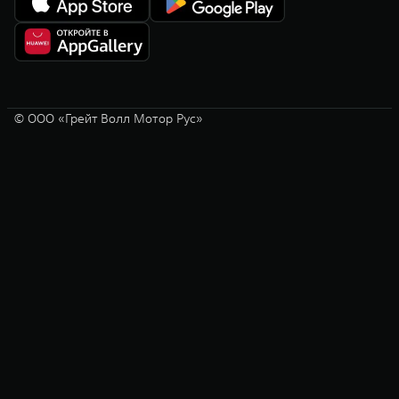
© ООО «Грейт Волл Мотор Рус»