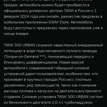
WEY 07
WEY 05
продаж: автомобиль можно будет приобрести в
Расширяя границы комфорта
Эстетика нов
официальных дилерских центрах TANK в России с 1
от 6 149 000 ₽
от 5 699 0
февраля 2024 года или онлайн, разместив предзаказ в
мобильном приложении GWM Store. Автомобили
будут доступны к предзаказу через приложение уже в
конце января.
TANK 500 URBAN сохранил характерный внедорожный
потенциал в виде подключаемого полного привода
(Torque-on-Demand ***), понижающую передачу и
блокировку дифференциалов. Новая версия
WEY 80
WEY 80 
автомобиля с современной гибридной силовой
Масштаб возможностей
Масштаб воз
установкой дарит пользователям, особенно тем, кто
от 6 449 000 ₽
от 8 099 
проживает в крупных городах России с плотным
движением, ряд преимуществ, таких как снижение
расхода топлива и нагрузок на двигатель внутреннего
сгорания. Силовая установка TANK 500 URBAN состоит
из бензинового двигателя 2,0 л с турбонаддувом