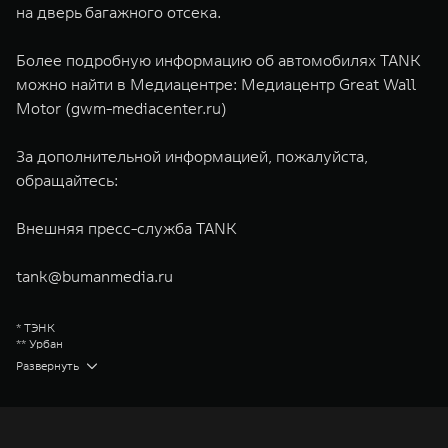
на дверь багажного отсека.
Более подробную информацию об автомобилях TANK
можно найти в Медиацентре:
Медиацентр Great Wall
Motor (gwm-mediacenter.ru)
За дополнительной информацией, пожалуйста,
обращайтесь:
Внешняя пресс-служба TANK
tank@bumanmedia.ru
* ТЭНК
** Урбан
*** Торк он диманд
Развернуть
Great Wall Motor Company Limited (GWM) — глобальный производитель
внедорожников, кроссоверов и пикапов, специализирующийся на
интеллектуальных технологиях и экологичном производстве. Компания
была зарегистрирована на Гонконгской и Шанхайской фондовых биржах
в 2003 и 2011 годах соответственно. Сфера деятельности концерна