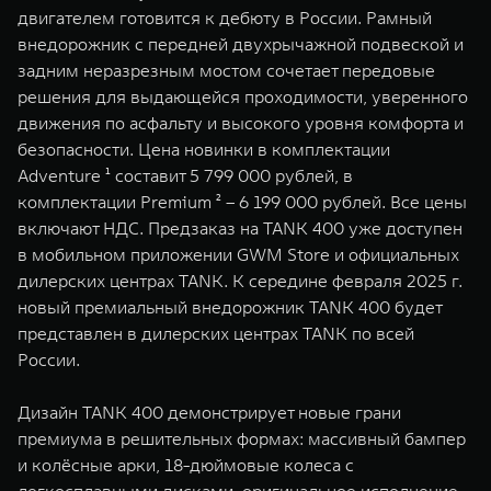
WEY 07
WEY 05
двигателем готовится к дебюту в России. Рамный
внедорожник с передней двухрычажной подвеской и
Расширяя границы комфорта
Эстетика нов
от 6 149 000 ₽
от 5 699 0
задним неразрезным мостом сочетает передовые
решения для выдающейся проходимости, уверенного
движения по асфальту и высокого уровня комфорта и
безопасности. Цена новинки в комплектации
Adventure ¹ составит 5 799 000 рублей, в
комплектации Premium ² – 6 199 000 рублей. Все цены
включают НДС. Предзаказ на TANK 400 уже доступен
в мобильном приложении GWM Store и официальных
дилерских центрах TANK. К середине февраля 2025 г.
WEY 80
WEY 80 
новый премиальный внедорожник TANK 400 будет
представлен в дилерских центрах TANK по всей
Масштаб возможностей
Масштаб воз
от 6 449 000 ₽
от 8 099 
России.
Дизайн TANK 400 демонстрирует новые грани
премиума в решительных формах: массивный бампер
и колёсные арки, 18-дюймовые колеса с