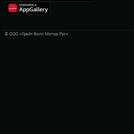
© ООО «Грейт Волл Мотор Рус»