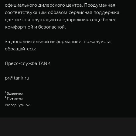
официального дилерского центра. Продуманная
соответствующим образом сервисная поддержка
сделает эксплуатацию внедорожника еще более
комфортной и безопасной.
За дополнительной информацией, пожалуйста,
обращайтесь:
Пресс-служба TANK
pr@tank.ru
¹ Эдвенчер
² Премиум
³ Торк-Он-Диманд
Развернуть
Great Wall Motor Company Limited (GWM) — глобальный производитель
внедорожников, кроссоверов и пикапов, специализирующийся на
интеллектуальных технологиях и экологичном производстве. Компания
была зарегистрирована на Гонконгской и Шанхайской фондовых биржах
в 2003 и 2011 годах соответственно. Сфера деятельности концерна
GWM включает проектирование, исследования и разработки,