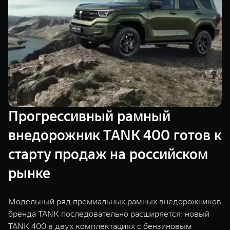
TANK Финансы
Сервис
Корпоративным клиентам
Специальные предложения
Моторные масла
TANK ФИНАНСЫ
TANK Кредит
ЦИФРОВЫЕ СЕРВИСЫ TANK
TANK Лизинг
Цифровые сервисы TANK
TANK 500
TANK 700
Прогрессивный рамный
TANK Страхование
Подписки
Веди за собой
Сила признан
от 6 499 000 ₽
от 10 199 
внедорожник TANK 400 готов к
старту продаж на российском
рынке
Модельный ряд премиальных рамных внедорожников
бренда TANK последовательно расширяется: новый
TANK 400 в двух комплектациях с бензиновым