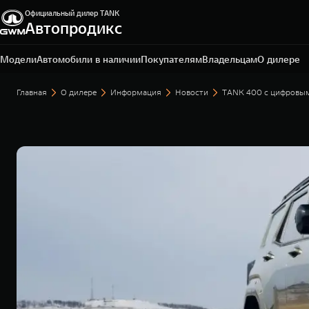
Официальный дилер TANK
Автопродикс
Санкт-Петербург, Дальневосточный пр-кт, д. 41
+7 (812) 449-99-96
Модели
Автомобили в наличии
Покупателям
Владельцам
О дилере
Главная
О дилере
Информация
Новости
TANK 400 с цифровым