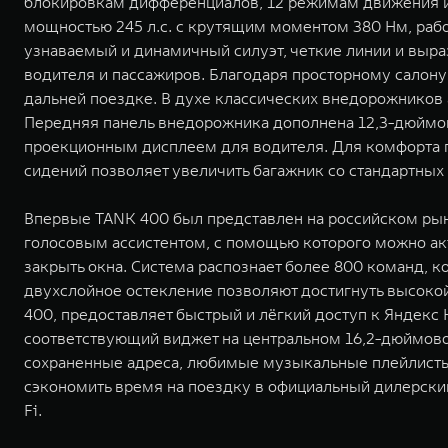
блокировкам дифференциалов, 12 режимам движения и
мощностью 245 л.с. с крутящим моментом 380 Нм, рабо
узнаваемый и динамичный силуэт, четкие линии и выра
водителя и пассажиров. Благодаря просторному салон
дальней поездке. В духе классических внедорожнико
Передняя панель внедорожника дополнена 12,3-дюймо
проекционным дисплеем для водителя. Для комфорта 
сидений позволяет увеличить багажник со стандартных 5
Впервые TANK 400 был представлен на российском рын
голосовым ассистентом, с помощью которого можно акт
закрыть окна. Система распознает более 800 команд, к
двухслойное остекление позволяют достигнуть высокой
400, предоставляет быстрый и лёгкий доступ к Яндекс 
соответствующий виджет на центральном 16,2-дюймово
сохраненные адреса, любимые музыкальные плейлисты 
сэкономить время на поездку в официальный дилерский
Fi.