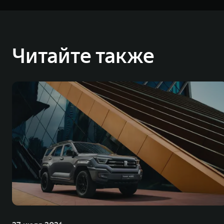
⁶ Для работы онлайн-сервисов Яндекса требуется подключение к сети Инт
Дополнительная оплата за использование онлайн-сервисов Яндекса не 
соответствующей марки GWM на территории Российской Федерации и дос
⁷ Для работы сервиса необходимо подключение к Интернету. Яндекс Карты
⁸ Для работы сервиса необходимо подключение к Интернету и подписка 
Читайте также
⁹ Для работы сервиса необходимо подключение к Интернету и подписка 
Great Wall Motor Company Limited (GWM) — глобальный производитель в
зарегистрирована на Гонконгской и Шанхайской фондовых биржах в 2003 
обслуживание автомобилей и запчастей. Значительная доля инвестиций 
обеспечивает технологическое преимущество GWM и позволяет создавать
ландшафта автомобильной отрасли, в том числе посредством разработк
выносливых пикапов GWM Pickup, инновационных внедорожников TANK, э
и современных автомобилей в более чем 60 регионах мира. В состав хол
млн автомобилей в год. По итогам 2021 года общая выручка компании уве
пикапов в Китае. На сегодняшний день концерн GWM создал мировую сист
глобальную систему «14+5», которая включает 10 внутренних производст