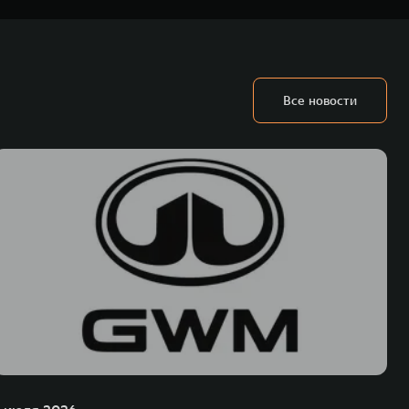
у в 4 гигабайта или обеспечение через Wi-Fi соединение.
 Автомобиля с даты первой продажи официальным Дилером
есяца.
Все новости
ьных технологиях и экологичном производстве. Компания была
оектирование, исследования и разработки, производство, продажу и
грегатов, использующих альтернативные источники энергии. Это
му миру. Компания вносит активный вклад в создание технологического
WM – интеллектуальных кроссоверов и внедорожников HAVAL,
ичный бренд SALOON – в совокупности образуют сегмент прогрессивных
век. В течение шести лет подряд продажи GWM превышают отметку в 1
 С 1998 года Great Wall Motor занимает первое место по объёмам продаж
США, Германии, Индии, Австрии и Южной Корее. Компания построила
а также 5 предприятий по сборке автомобилей.