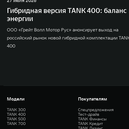
27 июля 2026
Гибридная версия TANK 400: баланс
энергии
ООО «Грейт Волл Мотор Рус» анонсирует выход на
российский рынок новой гибридной комплектации TAN
400
Модели
Покупателям
TANK 300
Спецпредложения
TANK 400
Тест-драйв
TANK 500
TANK Финансы
TANK 700
TANK Кредит
TANK Лизинг