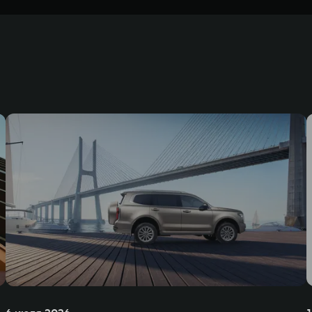
ернет, которое доступно через телематический модуль по ежемесячному лимит
взимается. Использование сервисов мультимедиа предоставляется Владельцу
тупно для Владельца Автомобиля без дополнительной оплаты сроком на 3 м
 для Авто - новое название сервиса Яндекс Навигатор.
Яндекс Плюс
Яндекс Плюс
недорожников, кроссоверов и пикапов, специализирующийся на интеллектуал
и 2011 годах соответственно. Сфера деятельности концерна GWM включает пр
GWM сосредоточена на конструкторских разработках автомобилей и силовых а
 более экологичные, умные и безопасные продукты для пользователей по все
и собственных интеллектуальных платформ. Шесть автомобильных брендов G
лектромобилей ORA, премиальных кроссоверов WEY, а также новый технолог
динга GWM входят 80 дочерних компаний, а штат включает более 60 000 чело
личилась больше чем на 30% и составила 136,3 млрд юаней (1,6 трлн рублей).
ему исследований и разработок, включая центры в России, Китае, Японии, 
венных комплексов и 4 зарубежных – в России, Таиланде, Бразилии и Индии, 