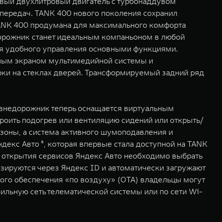
вый двухлитровый двигатель с турбонаддувом
 передач. TANK 400 нового поколения сохранил
 TANK 400 продумана для максимального комфорта
дорожник станет идеальным компаньоном в любой
я удобного управления основными функциями.
ным экраном мультимедийной системы и
ки на стеклах дверей. Трансформируемый задний ряд
 внедорожник теперь оснащается виртуальным
роить подогрев или вентиляцию сидений или открыть/
 зоны, а система активного шумоподавления и
декс Авто ⁶, которая впервые стала доступной на TANK
ля открытия сервисов Яндекс Авто необходимо выбрать
ируются через Яндекс ID и автоматически загружают
го обеспечения «по воздуху» (ОТА) владельцы могут
ильную сеть телематической системы или по сети Wi-