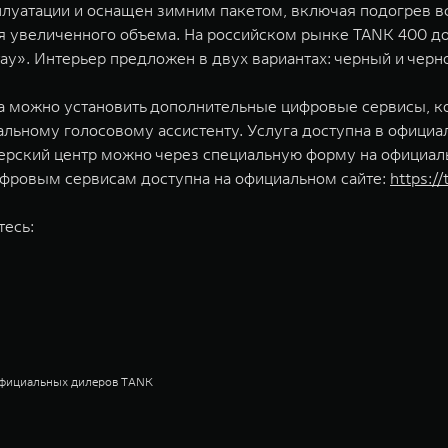
уатации и оснащен зимним пакетом, включая подогрев всех
я увеличенного объема. На российском рынке TANK 400 до
у». Интерьер предложен в двух вариантах: черный и черн
 можно установить дополнительные цифровые сервисы, ко
альному голосовому ассистенту. Услуга доступна в официа
илерский центр можно через специальную форму на официал
фровым сервисам доступна на официальном сайте:
https:/
тесь:
 официальных дилеров TANK
актуальные розничные цены в салонах дилерских центров TANK