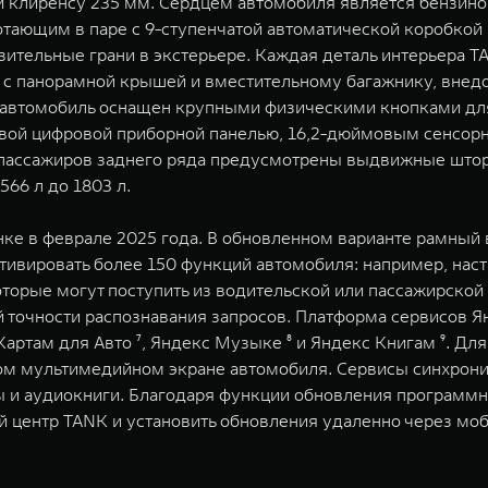
 клиренсу 235 мм. Сердцем автомобиля является бензино
тающим в паре с 9-ступенчатой автоматической коробкой
зительные грани в экстерьере. Каждая деталь интерьера
у с панорамной крышей и вместительному багажнику, вне
в автомобиль оснащен крупными физическими кнопками дл
вой цифровой приборной панелью, 16,2-дюймовым сенсор
пассажиров заднего ряда предусмотрены выдвижные штор
66 л до 1803 л.
ке в феврале 2025 года. В обновленном варианте рамный
ивировать более 150 функций автомобиля: например, наст
оторые могут поступить из водительской или пассажирской
 точности распознавания запросов. Платформа сервисов Ян
Картам для Авто ⁷, Яндекс Музыке ⁸ и Яндекс Книгам ⁹. Д
м мультимедийном экране автомобиля. Сервисы синхрониз
и аудиокниги. Благодаря функции обновления программно
 центр TANK и установить обновления удаленно через моб