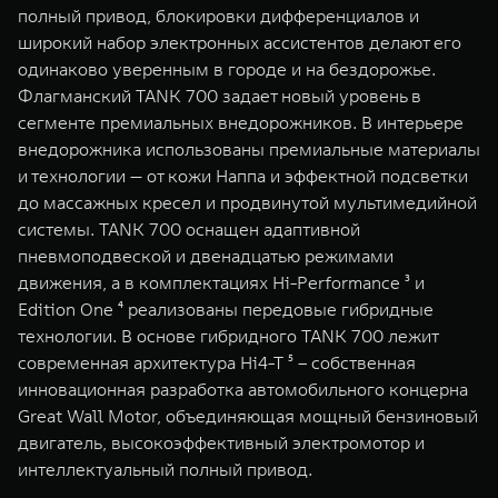
полный привод, блокировки дифференциалов и
широкий набор электронных ассистентов делают его
одинаково уверенным в городе и на бездорожье.
Флагманский TANK 700 задает новый уровень в
сегменте премиальных внедорожников. В интерьере
внедорожника использованы премиальные материалы
и технологии — от кожи Наппа и эффектной подсветки
до массажных кресел и продвинутой мультимедийной
системы. TANK 700 оснащен адаптивной
пневмоподвеской и двенадцатью режимами
движения, а в комплектациях Hi-Performance ³ и
Edition One ⁴ реализованы передовые гибридные
технологии. В основе гибридного TANK 700 лежит
современная архитектура Hi4-T ⁵ – собственная
инновационная разработка автомобильного концерна
Great Wall Motor, объединяющая мощный бензиновый
двигатель, высокоэффективный электромотор и
интеллектуальный полный привод.