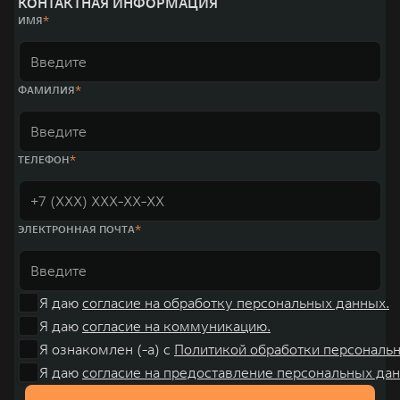
КОНТАКТНАЯ ИНФОРМАЦИЯ
место по объёмам продаж пикапов в Китае. На сегодняшний день
ИМЯ
концерн GWM создал мировую систему исследований и разработок,
включая центры в России, Китае, Японии, США, Германии, Индии,
Австрии и Южной Корее. Компания построила глобальную систему
«14+5», которая включает 10 внутренних производственных
комплексов и 4 зарубежных – в России, Таиланде, Бразилии и Индии, а
ФАМИЛИЯ
также 5 предприятий по сборке автомобилей.
ТЕЛЕФОН
ЭЛЕКТРОННАЯ ПОЧТА
Я даю
согласие на обработку персональных данных.
Я даю
согласие на коммуникацию.
Я ознакомлен (-а) с
Политикой обработки персональ
Я даю
согласие на предоставление персональных дан