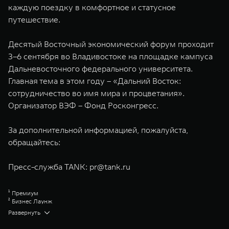
каждую поездку в комфортное и статусное
путешествие.
Десятый Восточный экономический форум проходит
3–6 сентября во Владивостоке на площадке кампуса
Дальневосточного федерального университета.
Главная тема в этом году – «Дальний Восток:
сотрудничество во имя мира и процветания».
Организатор ВЭФ – Фонд Росконгресс.
За дополнительной информацией, пожалуйста,
обращайтесь:
Пресс-служба TANK:
pr@tank.ru
¹ Премиум
² Бизнес Лаунж
³ Хай-Перформанс
Развернуть
⁴ Эдишен Уан
⁵ Hybrid Intelligent 4WD TANK (Гибридный интеллектуальный