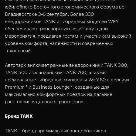
WEY 07
WEY 05
юбилейного Восточного экономического форума во
Расширяя границы комфорта
Эстетика нов
Владивостоке 3-6 сентября. Более 330
от 6 149 000 ₽
от 5 699 0
внедорожников TANK и гибридных моделей WEY
обеспечивают транспортную логистику в дни
мероприятия, предлагая гостям и участникам высокий
уровень комфорта, надежности и современных
технологий.
Автопарк включает рамные внедорожники TANK 300,
TANK 500 и флагманский TANK 700, а также
премиальные гибридные минивэны WEY 80 в версиях
WEY 80
WEY 80 
Premium ¹ и Business Lounge ², созданные для
Масштаб возможностей
Масштаб воз
максимально комфортных поездок на дальние
от 6 449 000 ₽
от 8 099 
расстояния и деловых трансферов.
Бренд TANK
TANK – бренд премиальных внедорожников