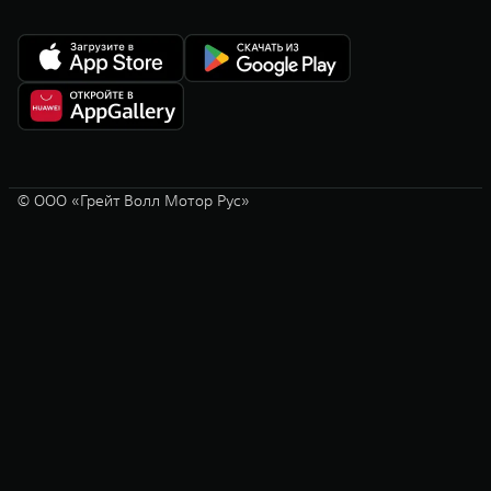
© ООО «Грейт Волл Мотор Рус»